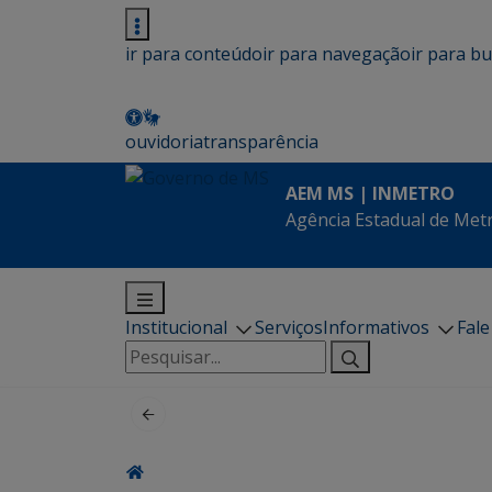
ir para conteúdo
ir para navegação
ir para b
ouvidoria
transparência
AEM MS | INMETRO
Agência Estadual de Met
Institucional
Serviços
Informativos
Fal
Pesquisar
por: