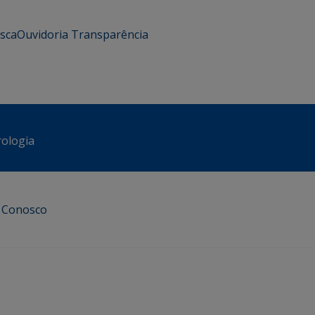
usca
Ouvidoria
Transparência
rologia
e Conosco