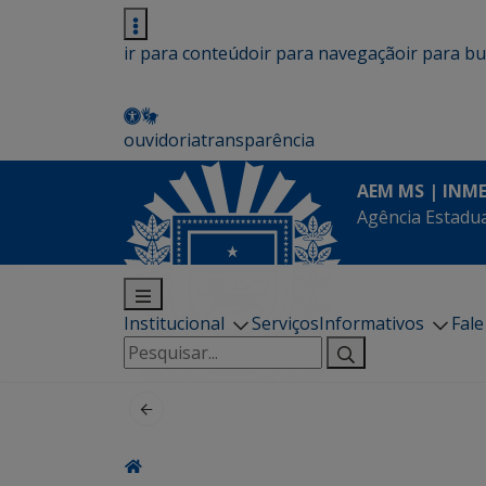
ir para conteúdo
ir para navegação
ir para b
ouvidoria
transparência
AEM MS | INM
Agência Estadua
Institucional
Serviços
Informativos
Fal
Pesquisar
por: