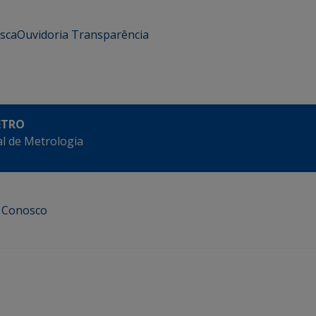
usca
Ouvidoria
Transparência
ETRO
l de Metrologia
e Conosco