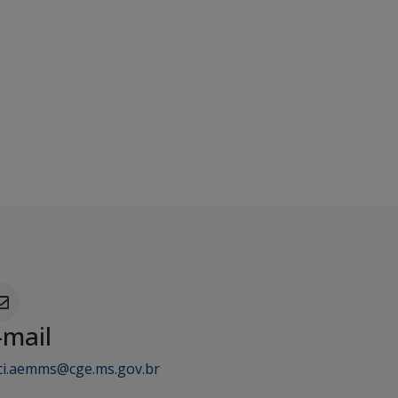
-mail
ci.aemms@cge.ms.gov.br