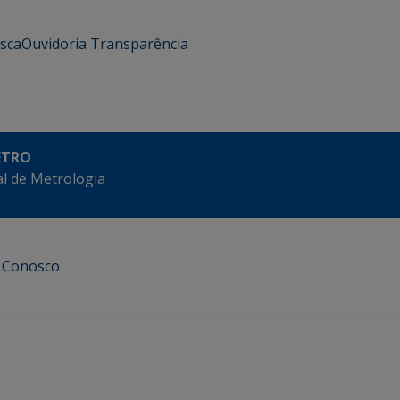
usca
Ouvidoria
Transparência
ETRO
l de Metrologia
e Conosco