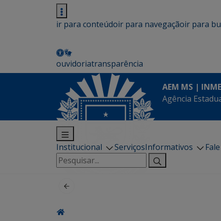
ir para conteúdo
ir para navegação
ir para b
ouvidoria
transparência
AEM MS | INM
Agência Estadua
Institucional
Serviços
Informativos
Fal
Pesquisar
por: