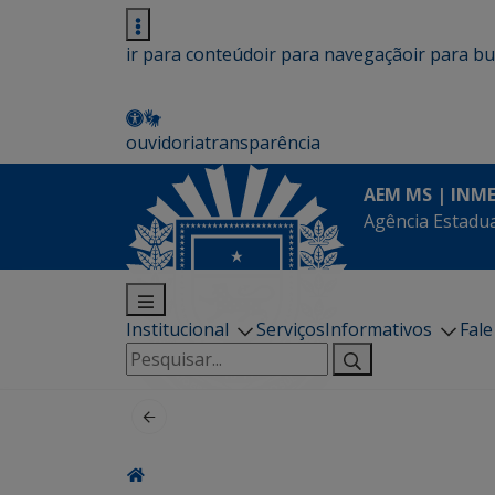
ir para conteúdo
ir para navegação
ir para b
ouvidoria
transparência
AEM MS | INM
Agência Estadua
Institucional
Serviços
Informativos
Fal
Pesquisar
por: