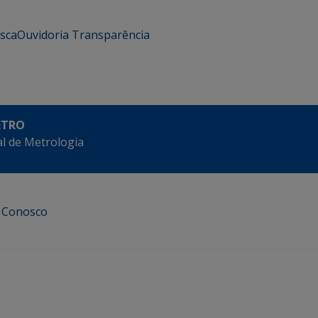
usca
Ouvidoria
Transparência
ETRO
l de Metrologia
e Conosco