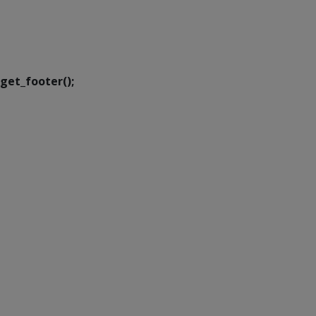
SETDIG | Secretaria-
Executiva de
Transformação Digital
get_footer();