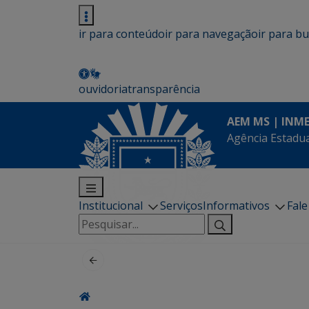
ir para conteúdo
ir para navegação
ir para b
ouvidoria
transparência
AEM MS | INM
Agência Estadua
Institucional
Serviços
Informativos
Fal
Pesquisar
por: