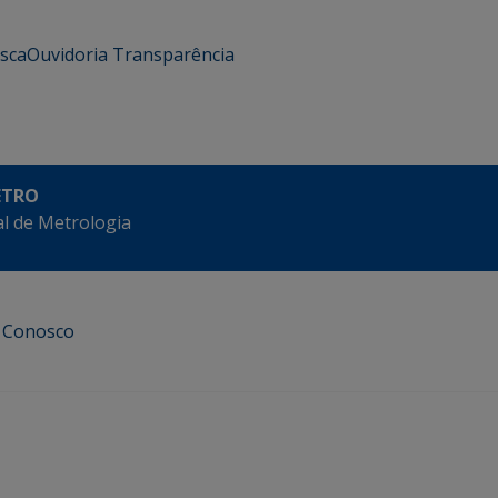
usca
Ouvidoria
Transparência
ETRO
l de Metrologia
e Conosco