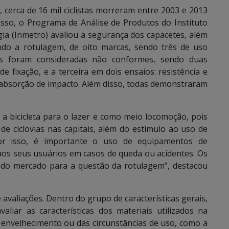
cerca de 16 mil ciclistas morreram entre 2003 e 2013
isso, o Programa de Análise de Produtos do Instituto
ia (Inmetro) avaliou a segurança dos capacetes, além
uindo a rotulagem, de oito marcas, sendo três de uso
três foram consideradas não conformes, sendo duas
e fixação, e a terceira em dois ensaios: resistência e
e absorção de impacto. Além disso, todas demonstraram
 a bicicleta para o lazer e como meio locomoção, pois
e ciclovias nas capitais, além do estímulo ao uso de
 Por isso, é importante o uso de equipamentos de
aos seus usuários em casos de queda ou acidentes. Os
do mercado para a questão da rotulagem”, destacou
e avaliações. Dentro do grupo de características gerais,
aliar as características dos materiais utilizados na
o envelhecimento ou das circunstâncias de uso, como a