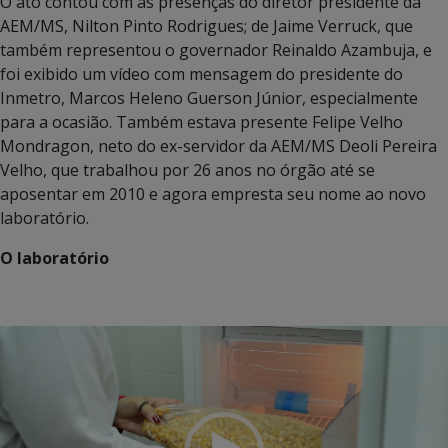
O ato contou com as presenças do diretor presidente da
AEM/MS, Nilton Pinto Rodrigues; de Jaime Verruck, que
também representou o governador Reinaldo Azambuja, e
foi exibido um vídeo com mensagem do presidente do
Inmetro, Marcos Heleno Guerson Júnior, especialmente
para a ocasião. Também estava presente Felipe Velho
Mondragon, neto do ex-servidor da AEM/MS Deoli Pereira
Velho, que trabalhou por 26 anos no órgão até se
aposentar em 2010 e agora empresta seu nome ao novo
laboratório.
O laboratório
Tocador
de
vídeo