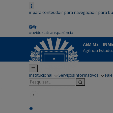
ir para conteúdo
ir para navegação
ir para b
ouvidoria
transparência
AEM MS | INM
Agência Estadua
Institucional
Serviços
Informativos
Fal
Pesquisar
por: