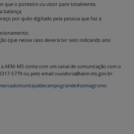
es que o ponteiro ou visor pare totalmente;
a balança;
preço por quilo digitado pela pessoa que faz a
uncionamento;
ação (que nesse caso deverá ter selo indicando ano
a, a AEM-MS conta com um canal de comunicação com o
 3317-5779 ou pelo email ouvidoria@aem.ms.gov.br.
mercadomunicipaldecampogrande
#semagroms