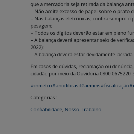
que a mercadoria seja retirada da balança ant
– Não aceite excesso de papel sobre o prato d
– Nas balanças eletrônicas, confira sempre o 
pesagem;
– Todos os dígitos deverão estar em pleno f
– A balança deverá apresentar selo de verific
2022);
– A balança deverá estar devidamente lacrada.
Em casos de dúvidas, reclamação ou denúnci
cidadão por meio da Ouvidoria 0800 0675220;
#inmetro
#anodibrasil
#aemms
#fiscalização
#
Categorias :
Confiabilidade
,
Nosso Trabalho