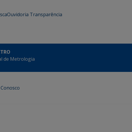
usca
Ouvidoria
Transparência
ETRO
l de Metrologia
e Conosco