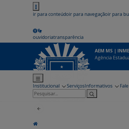
ir para conteúdo
ir para navegação
ir para b
ouvidoria
transparência
AEM MS | INM
Agência Estadua
Institucional
Serviços
Informativos
Fal
Pesquisar
por: