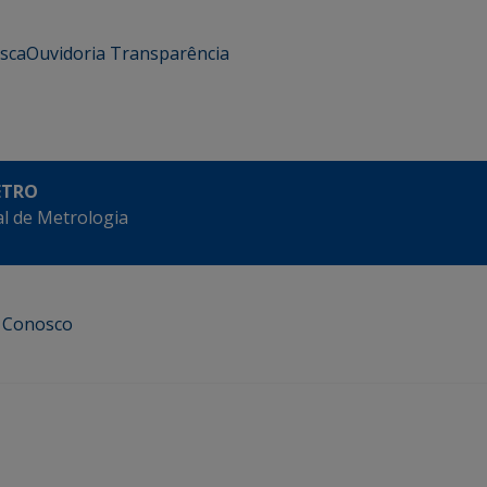
usca
Ouvidoria
Transparência
ETRO
l de Metrologia
e Conosco