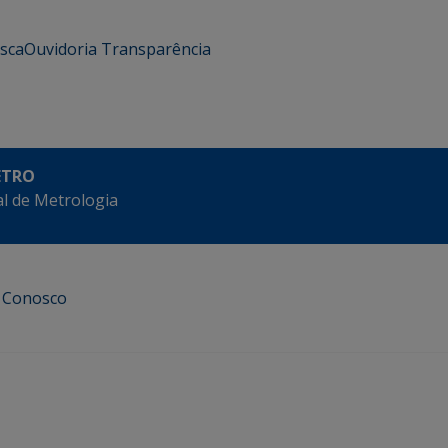
usca
Ouvidoria
Transparência
ETRO
l de Metrologia
e Conosco