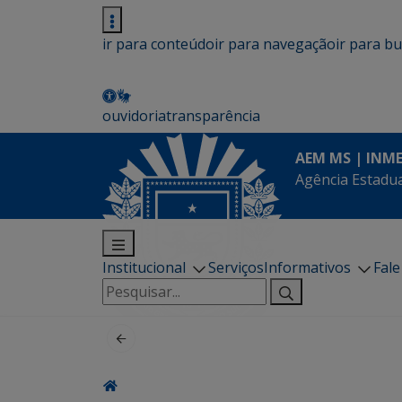
ir para conteúdo
ir para navegação
ir para b
ouvidoria
transparência
AEM MS | INM
Agência Estadua
Institucional
Serviços
Informativos
Fal
Pesquisar
por: