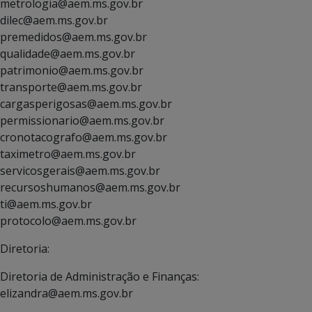
metrologia@aem.ms.gov.br
dilec@aem.ms.gov.br
premedidos@aem.ms.gov.br
qualidade@aem.ms.gov.br
patrimonio@aem.ms.gov.br
transporte@aem.ms.gov.br
cargasperigosas@aem.ms.gov.br
permissionario@aem.ms.gov.br
cronotacografo@aem.ms.gov.br
taximetro@aem.ms.gov.br
servicosgerais@aem.ms.gov.br
recursoshumanos@aem.ms.gov.br
ti@aem.ms.gov.br
protocolo@aem.ms.gov.br
Diretoria:
Diretoria de Administração e Finanças:
elizandra@aem.ms.gov.br