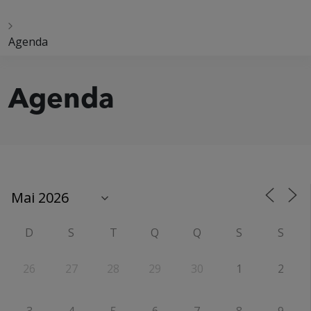
Agenda
Agenda
D
S
T
Q
Q
S
S
26
27
28
29
30
1
2
3
4
5
6
7
8
9