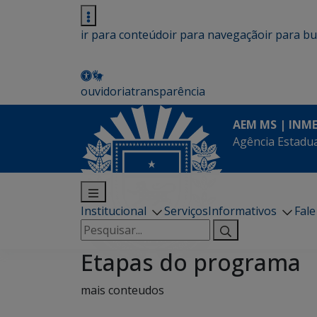
ir para conteúdo
ir para navegação
ir para b
ouvidoria
transparência
AEM MS | INM
Agência Estadua
Institucional
Serviços
Informativos
Fal
Pesquisar
por:
Etapas do programa
mais conteudos