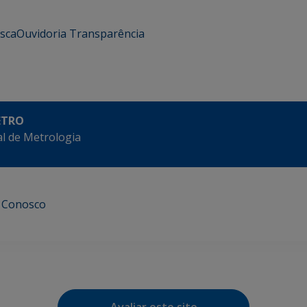
usca
Ouvidoria
Transparência
ETRO
l de Metrologia
e Conosco