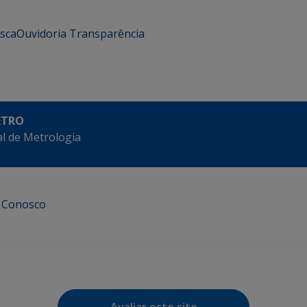
usca
Ouvidoria
Transparência
ETRO
l de Metrologia
e Conosco