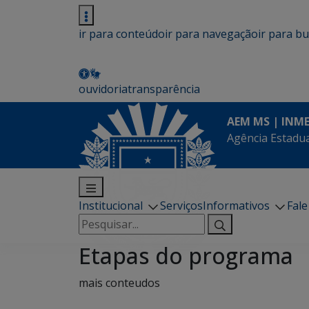
ir para conteúdo
ir para navegação
ir para b
ouvidoria
transparência
AEM MS | INM
Agência Estadua
Institucional
Serviços
Informativos
Fal
Pesquisar
por:
Etapas do programa
mais conteudos