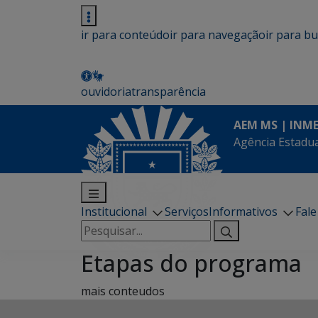
ir para conteúdo
ir para navegação
ir para b
ouvidoria
transparência
AEM MS | INM
Agência Estadua
Institucional
Serviços
Informativos
Fal
Pesquisar
por:
Etapas do programa
mais conteudos