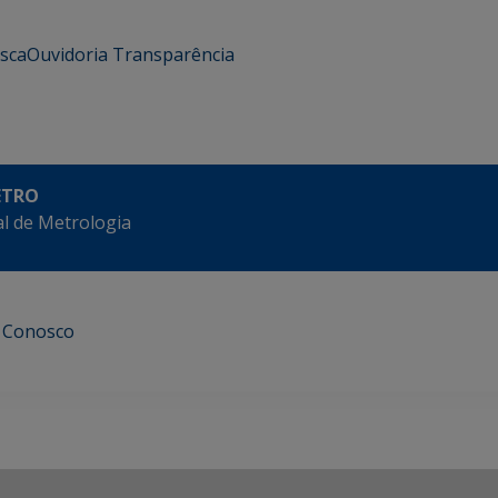
usca
Ouvidoria
Transparência
ETRO
l de Metrologia
e Conosco