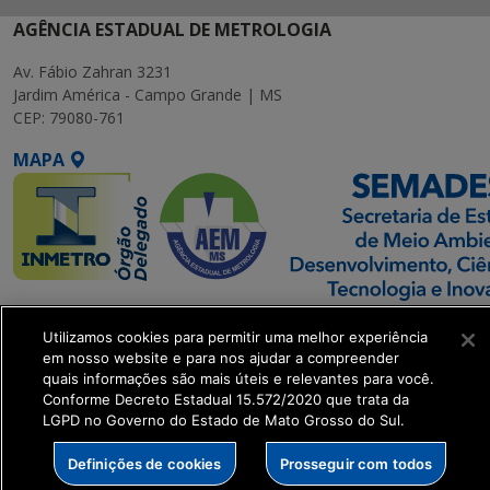
AGÊNCIA ESTADUAL DE METROLOGIA
Av. Fábio Zahran 3231
Jardim América - Campo Grande | MS
CEP: 79080-761
MAPA
SETDIG | Secretaria-
Utilizamos cookies para permitir uma melhor experiência
Executiva de
em nosso website e para nos ajudar a compreender
Transformação Digital
quais informações são mais úteis e relevantes para você.
Conforme Decreto Estadual 15.572/2020 que trata da
LGPD no Governo do Estado de Mato Grosso do Sul.
get_footer();
Definições de cookies
Prosseguir com todos