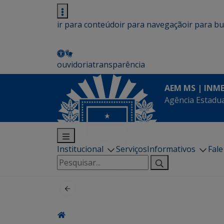
ir para conteúdo
ir para navegação
ir para b
ouvidoria
transparência
AEM MS | INM
Agência Estadua
Institucional
Serviços
Informativos
Fal
Pesquisar
por: