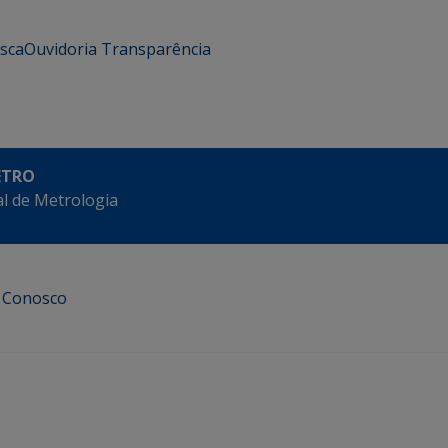
usca
Ouvidoria
Transparência
ETRO
l de Metrologia
e Conosco