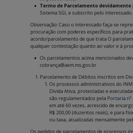
Termo de Parcelamento devidamente 
Sistema SGI, e subscrito pelo interessado
Observação: Caso o interessado faça-se repre
procuração com poderes específicos para prat
acordo/parcelamento de que trata O parcelame
qualquer contestação quanto ao valor e à proc
Os parcelamentos acima mencionados dever
cobrança@aem.ms.gov.br
Parcelamento de Débitos inscritos em Dívi
Os processos administrativos do INM
Dívida Ativa, protestadas e executad
são regulamentados pela
Portaria nº
em até 60 vezes, acrescido de encargo
R$ 200,00 (duzentos reais), e para fís
ou taxa, atualizadas mensalmente pel
Os pedidos de parcelamentos de processos insc