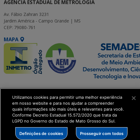
AGÊNCIA ESTADUAL DE METROLOGIA
Av. Fábio Zahran 3231
Jardim América - Campo Grande | MS
CEP: 79080-761
MAPA
SETDIG | Secretaria-
Executiva de
Utilizamos cookies para permitir uma melhor experiência
Transformação Digital
em nosso website e para nos ajudar a compreender
quais informações são mais úteis e relevantes para você.
Conforme Decreto Estadual 15.572/2020 que trata da
get_footer();
LGPD no Governo do Estado de Mato Grosso do Sul.
Definições de cookies
Prosseguir com todos