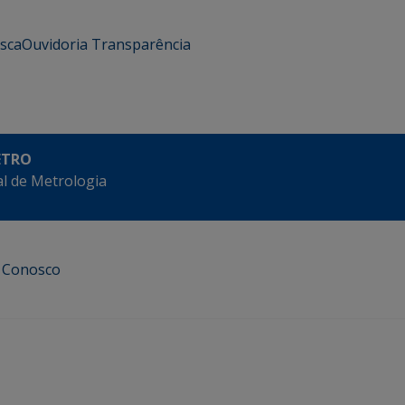
usca
Ouvidoria
Transparência
ETRO
l de Metrologia
e Conosco