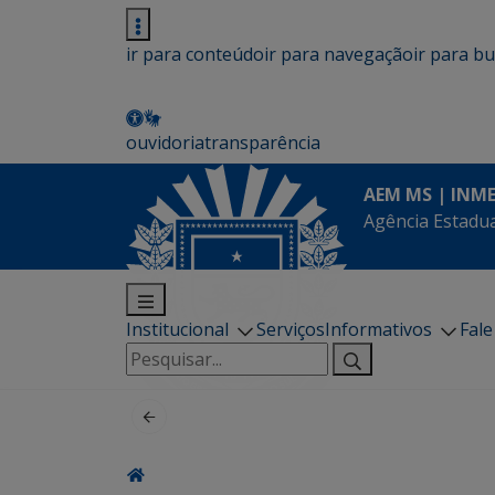
ir para conteúdo
ir para navegação
ir para b
ouvidoria
transparência
AEM MS | INM
Agência Estadua
Institucional
Serviços
Informativos
Fal
Pesquisar
por: