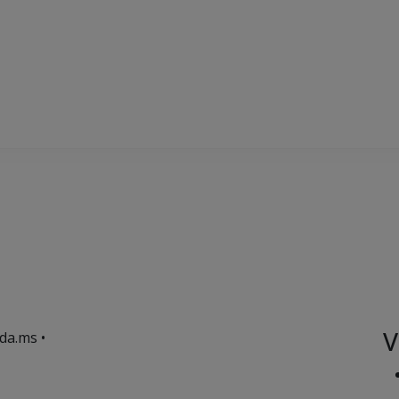
t
V
da.ms •