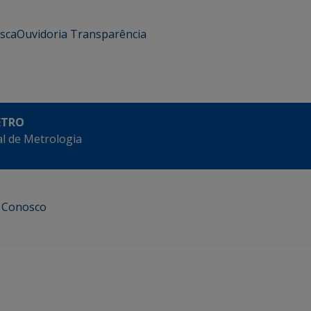
usca
Ouvidoria
Transparência
ETRO
l de Metrologia
e Conosco