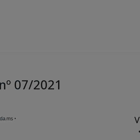
 nº 07/2021
V
da.ms •