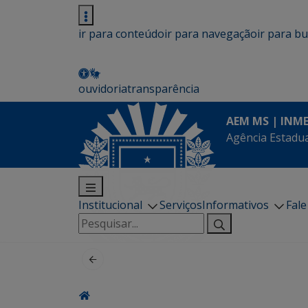
ir para conteúdo
ir para navegação
ir para b
ouvidoria
transparência
AEM MS | INM
Agência Estadua
Institucional
Serviços
Informativos
Fal
Pesquisar
por: