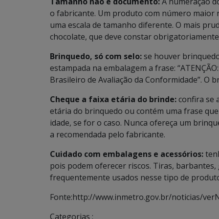
Tamanho não é documento:
A numeração do
o fabricante. Um produto com número maior 
uma escala de tamanho diferente. O mais prude
chocolate, que deve constar obrigatoriament
Brinquedo, só com selo:
se houver brinquedo
estampada na embalagem a frase: “ATENÇÃO: 
Brasileiro de Avaliação da Conformidade”. O b
Cheque a faixa etária do brinde:
confira se
etária do brinquedo ou contém uma frase que 
idade, se for o caso. Nunca ofereça um brinque
a recomendada pelo fabricante.
Cuidado com embalagens e acessórios:
ten
pois podem oferecer riscos. Tiras, barbantes,
frequentemente usados nesse tipo de produto,
Fonte:http://www.inmetro.gov.br/noticias/ver
Categorias :