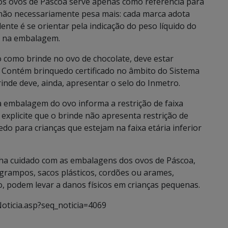
s ovos de Páscoa serve apenas como referência para
não necessariamente pesa mais: cada marca adota
nte é se orientar pela indicação do peso líquido do
e na embalagem.
 como brinde no ovo de chocolate, deve estar
Contém brinquedo certificado no âmbito do Sistema
rinde deve, ainda, apresentar o selo do Inmetro.
 a embalagem do ovo informa a restrição de faixa
explicite que o brinde não apresenta restrição de
do para crianças que estejam na faixa etária inferior
ha cuidado com as embalagens dos ovos de Páscoa,
 grampos, sacos plásticos, cordões ou arames,
 podem levar a danos físicos em crianças pequenas.
Noticia.asp?seq_noticia=4069