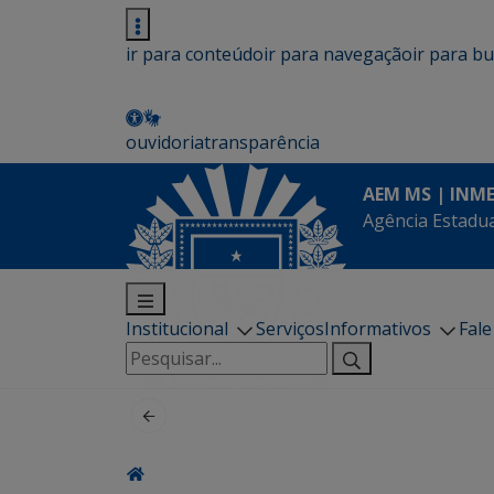
ir para conteúdo
ir para navegação
ir para b
ouvidoria
transparência
AEM MS | INM
Agência Estadua
Institucional
Serviços
Informativos
Fal
Pesquisar
por: