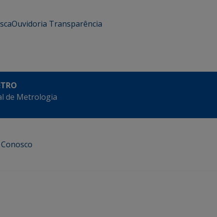
usca
Ouvidoria
Transparência
ETRO
l de Metrologia
e Conosco