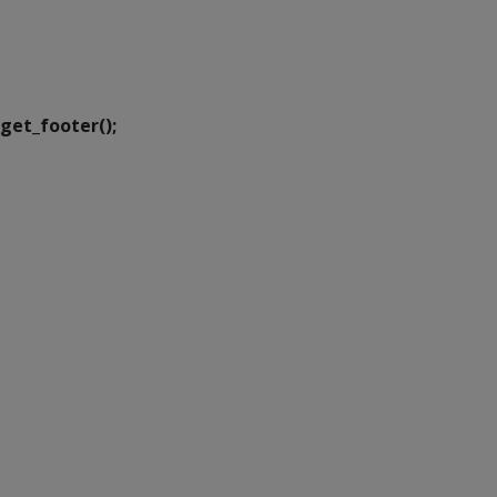
SETDIG | Secretaria-
Executiva de
Transformação Digital
get_footer();