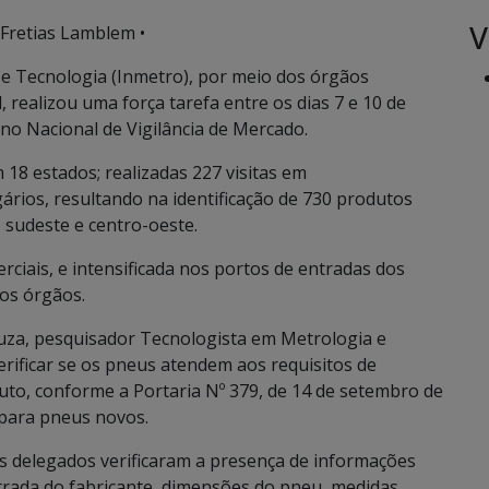
V
Fretias Lamblem •
 e Tecnologia (Inmetro), por meio dos órgãos
 realizou uma força tarefa entre os dias 7 e 10 de
o Nacional de Vigilância de Mercado.
 18 estados; realizadas 227 visitas em
ários, resultando na identificação de 730 produtos
, sudeste e centro-oeste.
rciais, e intensificada nos portos de entradas dos
os órgãos.
ouza, pesquisador Tecnologista em Metrologia e
erificar se os pneus atendem aos requisitos de
to, conforme a Portaria Nº 379, de 14 de setembro de
para pneus novos.
os delegados verificaram a presença de informações
trada do fabricante, dimensões do pneu, medidas