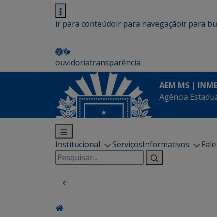
ir para conteúdo
ir para navegação
ir para b
ouvidoria
transparência
AEM MS | INM
Agência Estadua
Institucional
Serviços
Informativos
Fal
Pesquisar
por: