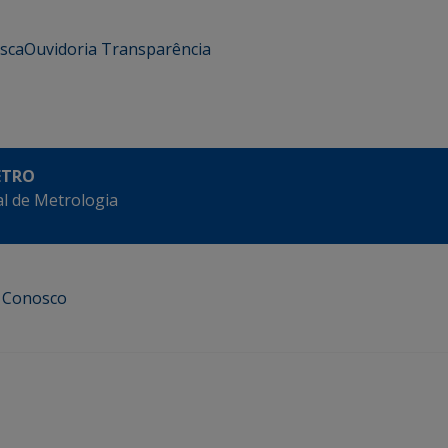
usca
Ouvidoria
Transparência
ETRO
l de Metrologia
e Conosco