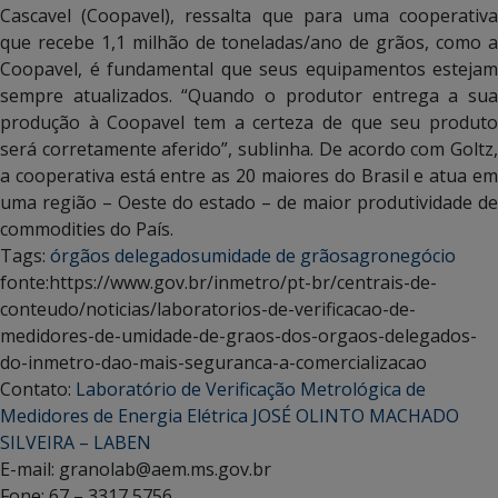
Cascavel (Coopavel), ressalta que para uma cooperativa
que recebe 1,1 milhão de toneladas/ano de grãos, como a
Coopavel, é fundamental que seus equipamentos estejam
sempre atualizados. “Quando o produtor entrega a sua
produção à Coopavel tem a certeza de que seu produto
será corretamente aferido”, sublinha. De acordo com Goltz,
a cooperativa está entre as 20 maiores do Brasil e atua em
uma região – Oeste do estado – de maior produtividade de
commodities do País.
Tags:
órgãos delegados
umidade de grãos
agronegócio
fonte:https://www.gov.br/inmetro/pt-br/centrais-de-
conteudo/noticias/laboratorios-de-verificacao-de-
medidores-de-umidade-de-graos-dos-orgaos-delegados-
do-inmetro-dao-mais-seguranca-a-comercializacao
Contato:
Laboratório de Verificação Metrológica de
Medidores de Energia Elétrica JOSÉ OLINTO MACHADO
SILVEIRA – LABEN
E-mail: granolab@aem.ms.gov.br
Fone: 67 – 3317 5756