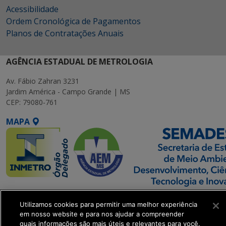
Acessibilidade
Ordem Cronológica de Pagamentos
Planos de Contratações Anuais
AGÊNCIA ESTADUAL DE METROLOGIA
Av. Fábio Zahran 3231
Jardim América - Campo Grande | MS
CEP: 79080-761
MAPA
SETDIG | Secretaria-
Utilizamos cookies para permitir uma melhor experiência
Executiva de
em nosso website e para nos ajudar a compreender
Transformação Digital
quais informações são mais úteis e relevantes para você.