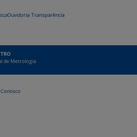
usca
Ouvidoria
Transparência
ETRO
l de Metrologia
e Conosco