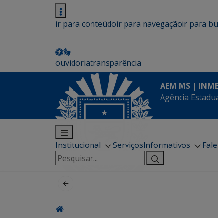
ir para conteúdo
ir para navegação
ir para b
ouvidoria
transparência
AEM MS | INM
Agência Estadua
Institucional
Serviços
Informativos
Fal
Pesquisar
por: