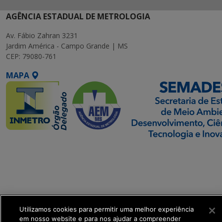
AGÊNCIA ESTADUAL DE METROLOGIA
Av. Fábio Zahran 3231
Jardim América - Campo Grande | MS
CEP: 79080-761
MAPA
SETDIG | Secretaria-
Executiva de
Transformação Digital
get_footer();
Utilizamos cookies para permitir uma melhor experiência
em nosso website e para nos ajudar a compreender