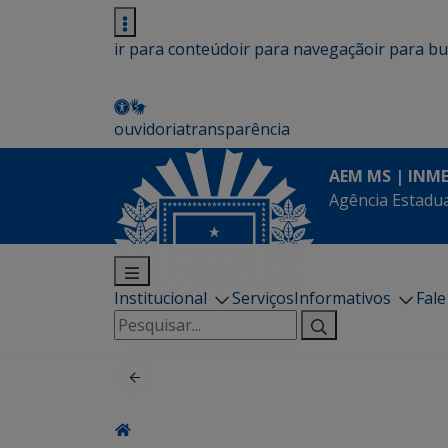
ir para conteúdo
ir para navegação
ir para b
ouvidoria
transparência
AEM MS | INM
Agência Estadua
Institucional
Serviços
Informativos
Fal
Pesquisar
por: