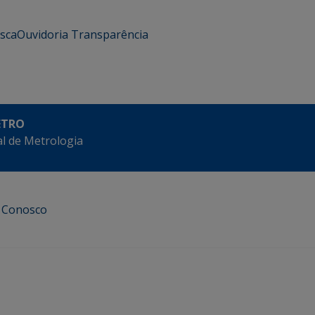
usca
Ouvidoria
Transparência
ETRO
l de Metrologia
e Conosco