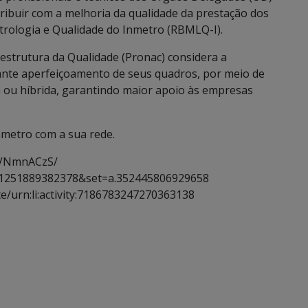
ribuir com a melhoria da qualidade da prestação dos
etrologia e Qualidade do Inmetro (RBMLQ-I).
strutura da Qualidade (Pronac) considera a
nte aperfeiçoamento de seus quadros, por meio de
a ou híbrida, garantindo maior apoio às empresas
nmetro com a sua rede.
6VNmnACzS/
61251889382378&set=a.352445806929658
e/urn:li:activity:7186783247270363138