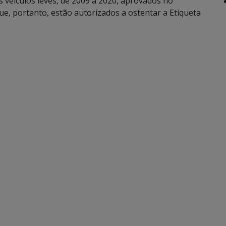
 veículos leves, de 2009 a 2020, aprovados no
e, portanto, estão autorizados a ostentar a Etiqueta