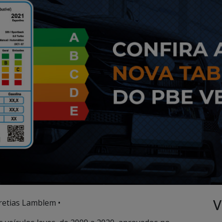
V
retias Lamblem •