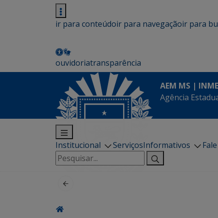
ir para conteúdo
ir para navegação
ir para b
ouvidoria
transparência
AEM MS | INM
Agência Estadua
Institucional
Serviços
Informativos
Fal
Pesquisar
por: