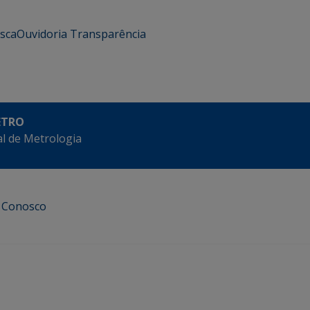
usca
Ouvidoria
Transparência
ETRO
l de Metrologia
e Conosco