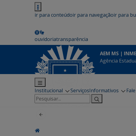
ir para conteúdo
ir para navegação
ir para b
ouvidoria
transparência
AEM MS | INM
Agência Estadua
Institucional
Serviços
Informativos
Fal
Pesquisar
por: