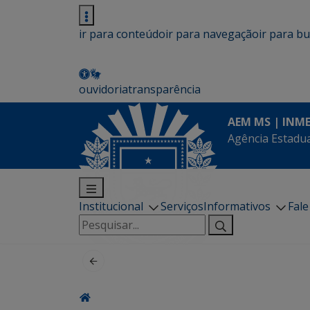
ir para conteúdo
ir para navegação
ir para b
ouvidoria
transparência
AEM MS | INM
Agência Estadua
Institucional
Serviços
Informativos
Fal
Pesquisar
por: