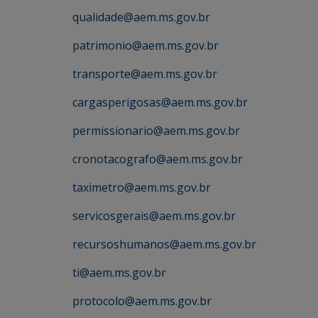
qualidade@aem.ms.gov.br
patrimonio@aem.ms.gov.br
transporte@aem.ms.gov.br
cargasperigosas@aem.ms.gov.br
permissionario@aem.ms.gov.br
cronotacografo@aem.ms.gov.br
taximetro@aem.ms.gov.br
servicosgerais@aem.ms.gov.br
recursoshumanos@aem.ms.gov.br
ti@aem.ms.gov.br
protocolo@aem.ms.gov.br