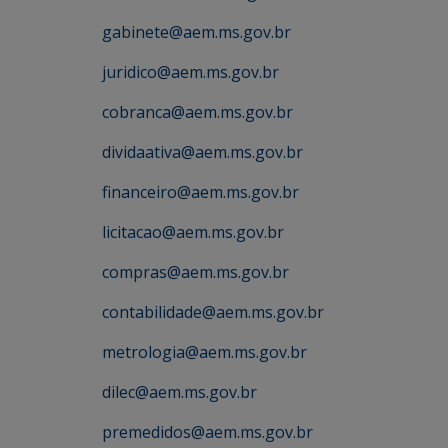
gabinete@aem.ms.gov.br
juridico@aem.ms.gov.br
cobranca@aem.ms.gov.br
dividaativa@aem.ms.gov.br
financeiro@aem.ms.gov.br
licitacao@aem.ms.gov.br
compras@aem.ms.gov.br
contabilidade@aem.ms.gov.br
metrologia@aem.ms.gov.br
dilec@aem.ms.gov.br
premedidos@aem.ms.gov.br