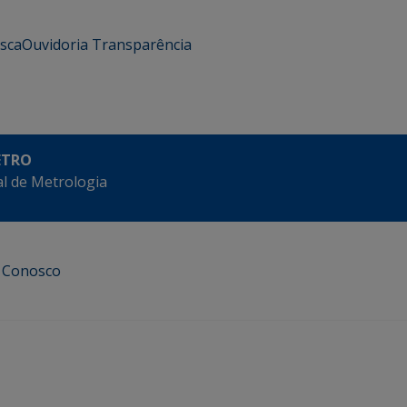
usca
Ouvidoria
Transparência
ETRO
l de Metrologia
e Conosco